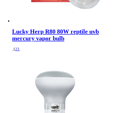
Lucky Herp R80 80W reptile uvb
mercury vapor bulb
1
2
3