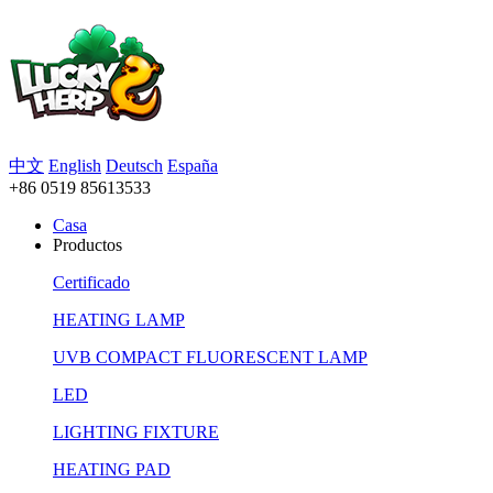
中文
English
Deutsch
España
+86 0519 85613533
Casa
Productos
Certificado
HEATING LAMP
UVB COMPACT FLUORESCENT LAMP
LED
LIGHTING FIXTURE
HEATING PAD