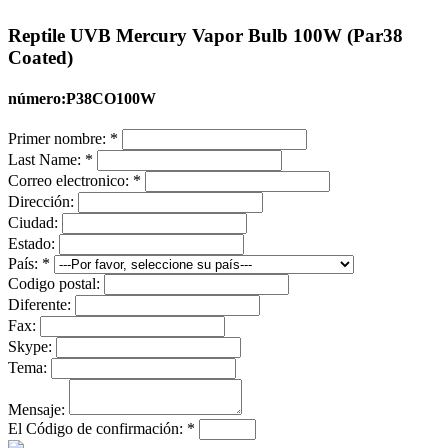
Reptile UVB Mercury Vapor Bulb 100W (Par38
Coated)
número:P38CO100W
Primer nombre:
*
Last Name:
*
Correo electronico:
*
Dirección:
Ciudad:
Estado:
País:
*
Codigo postal:
Diferente:
Fax:
Skype:
Tema:
Mensaje:
El Código de confirmación:
*