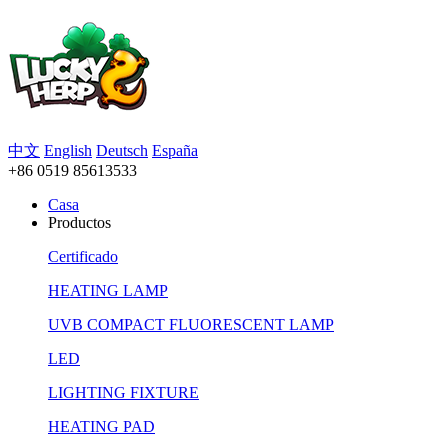
中文
English
Deutsch
España
+86 0519 85613533
Casa
Productos
Certificado
HEATING LAMP
UVB COMPACT FLUORESCENT LAMP
LED
LIGHTING FIXTURE
HEATING PAD