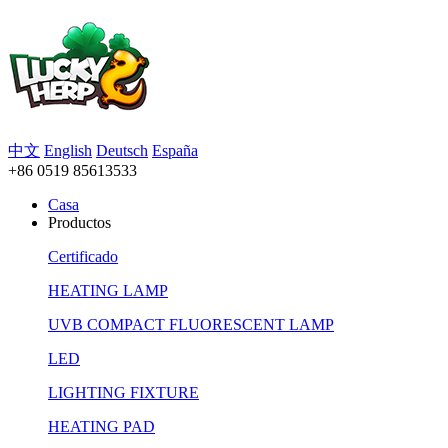
中文
English
Deutsch
España
+86 0519 85613533
Casa
Productos
Certificado
HEATING LAMP
UVB COMPACT FLUORESCENT LAMP
LED
LIGHTING FIXTURE
HEATING PAD