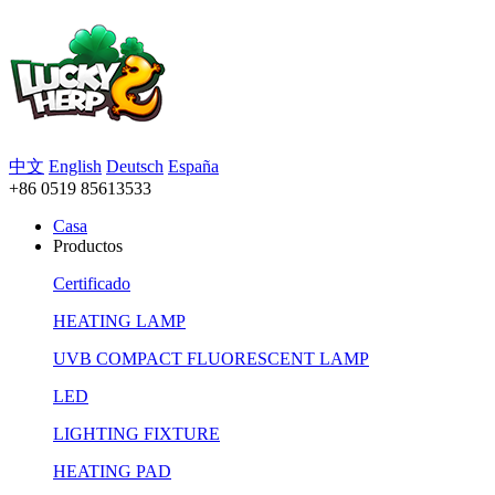
中文
English
Deutsch
España
+86 0519 85613533
Casa
Productos
Certificado
HEATING LAMP
UVB COMPACT FLUORESCENT LAMP
LED
LIGHTING FIXTURE
HEATING PAD